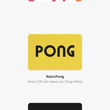
RetroPong
Versió iOS del clàssic joc Pong d'Atari.